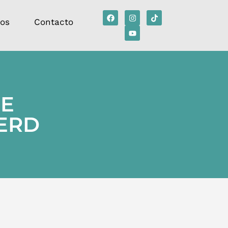
tos
Contacto
DE
VERD