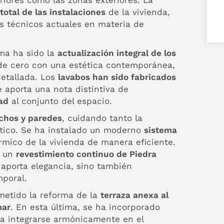
iores como las zonas exteriores. La
total de las instalaciones
de la vivienda,
s técnicos actuales en materia de
ma ha sido la
actualización integral de los
sde cero con una estética contemporánea,
detallada. Los
lavabos han sido fabricados
e aporta una nota distintiva de
ad
al conjunto del espacio.
chos y paredes
, cuidando tanto la
stico. Se ha instalado un moderno
sistema
érmico de la vivienda de manera eficiente.
r un
revestimiento continuo de Piedra
 aporta elegancia, sino también
mporal.
metido la reforma de la
terraza anexa al
mar
. En esta última, se ha incorporado
ra integrarse armónicamente en el