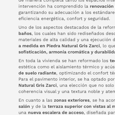
de manera completa tanto los espacios inter
intervención ha comprendido la
renovación 
garantizando su adecuación a los estándare
eficiencia energética, confort y seguridad.
Uno de los aspectos destacados de la refor
baños
, los cuales han sido rediseñados de
materiales de alta calidad y una ejecución 
a medida en Piedra Natural Gris Zarci
, lo qu
sofisticación, armonía cromática y durabilid
En toda la vivienda se han reformado los
te
estética como el aislamiento térmico y acú
de suelo radiante
, optimizando el confort t
Para el pavimento interior, se ha optado po
Natural Gris Zarci
, una elección que no solo
coherencia visual y una textura noble y ate
En cuanto a las
zonas exteriores
, se ha aco
salón
y de la
terraza superior con vistas al 
una
nueva escalera de acceso
, diseñada pa