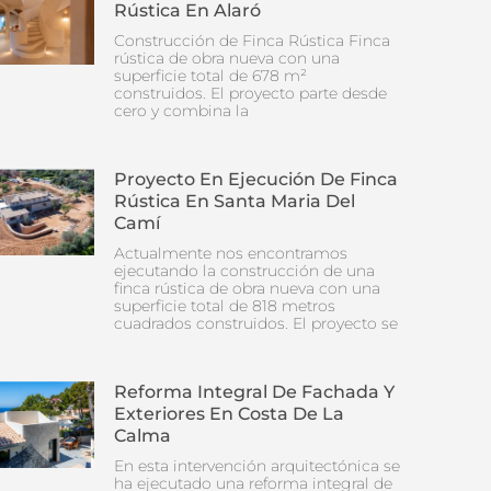
Rústica En Alaró
Construcción de Finca Rústica Finca
rústica de obra nueva con una
superficie total de 678 m²
construidos. El proyecto parte desde
cero y combina la
Proyecto En Ejecución De Finca
Rústica En Santa Maria Del
Camí
Actualmente nos encontramos
ejecutando la construcción de una
finca rústica de obra nueva con una
superficie total de 818 metros
cuadrados construidos. El proyecto se
Reforma Integral De Fachada Y
Exteriores En Costa De La
Calma
En esta intervención arquitectónica se
ha ejecutado una reforma integral de