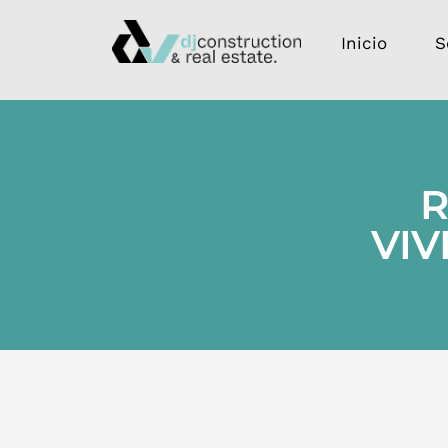
Inicio
S
R
VIV