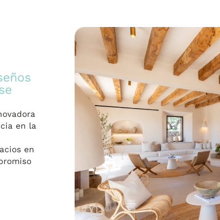
iseños
se
nnovadora
cia en la
pacios en
mpromiso