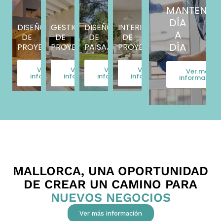
MANTENIM
DÍA
DISEÑO
GESTIÓN
DISEÑO
INTERIORISMO
A
DE
DE
DE
DE
DÍA
PROYECTOS
PROYECTOS
PAISAJISMO
PROYECTOS
Ver más
Ver más
Ver más
Ver más
Ver más
información
información
información
información
información
MALLORCA, UNA OPORTUNIDAD
DE CREAR UN CAMINO PARA
NUEVOS NEGOCIOS
Ver más información