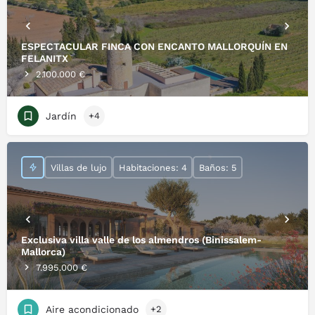
ESPECTACULAR FINCA CON ENCANTO MALLORQUÍN EN
FELANITX
2.100.000 €
Jardín
+4
Villas de lujo
Habitaciones: 4
Baños: 5
Exclusiva villa valle de los almendros (Binissalem-
Mallorca)
7.995.000 €
Aire acondicionado
+2