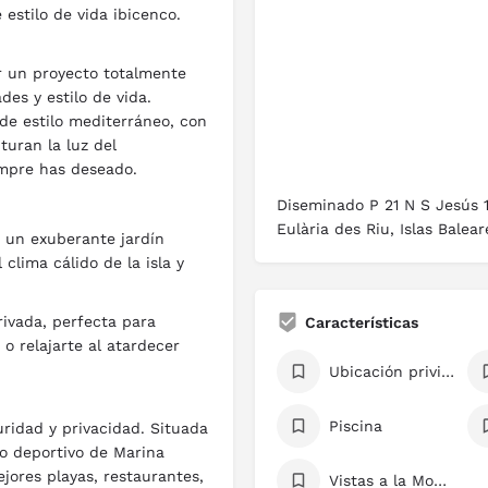
 estilo de vida ibicenco.
ar un proyecto totalmente
es y estilo de vida.
de estilo mediterráneo, con
turan la luz del
empre has deseado.
Diseminado P 21 N S Jesús 
Eulària des Riu, Islas Balea
r un exuberante jardín
 clima cálido de la isla y
ivada, perfecta para
Características
o relajarte al atardecer
Ubicación privilegiada
Piscina
ridad y privacidad. Situada
to deportivo de Marina
ejores playas, restaurantes,
Vistas a la Montaña