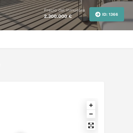
Precio del inmueble
ID: 1366
2.300.000
€