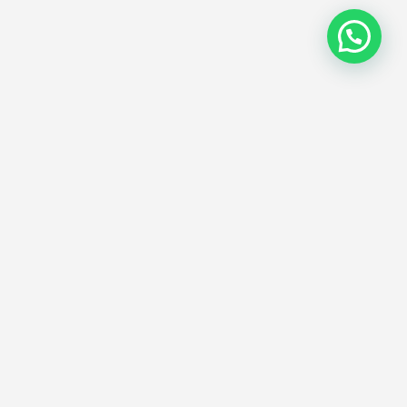
Suscríbete
éjanos tu correo electrónico y recibe
uestras noticias y ofertas acerca de
uestros servicios