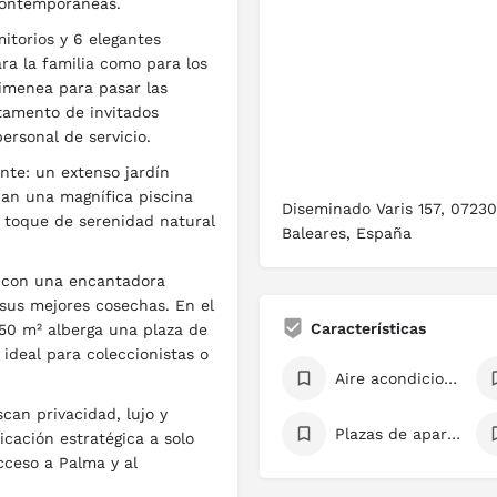
 contemporáneas.
itorios y 6 elegantes
ra la familia como para los
imenea para pasar las
tamento de invitados
personal de servicio.
ante: un extenso jardín
an una magnífica piscina
Diseminado Varis 157, 07230 
n toque de serenidad natural
Baleares, España
a con una encantadora
 sus mejores cosechas. En el
Características
50 m² alberga una plaza de
ideal para coleccionistas o
Aire acondicionado
can privacidad, lujo y
Plazas de aparcamiento
icación estratégica a solo
cceso a Palma y al