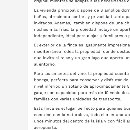
original mientras se adapta a las necesidades
La vivienda principal dispone de 6 amplios dorm
baños, ofreciendo confort y privacidad tanto pa
invitados. Además, también dispone de una ch
noches más frías, la propiedad incluye un apar
independiente, ideal para alojar a familiares o 
El exterior de la finca es igualmente impresion
mediterráneo rodea la propiedad, donde destac
que invita al relax y un gran lago que aporta u
al entorno.
Para los amantes del vino, la propiedad cuent
bodega, perfecta para conservar y disfrutar de
nivel inferior, un sótano de aproximadamente 5
garaje con capacidad para más de 10 vehículos, 
familias con varias unidades de transporte.
Esta finca es el lugar perfecto para quienes bus
conexión con la naturaleza, todo ello en una ub
unos minutos del centro de la isla y con fácil a
aeropuerto.