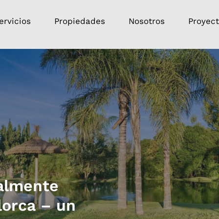
ervicios
Propiedades
Nosotros
Proyec
talmente
lorca – un