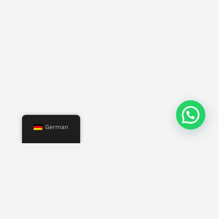
German
Speisekarte
Start
Uns