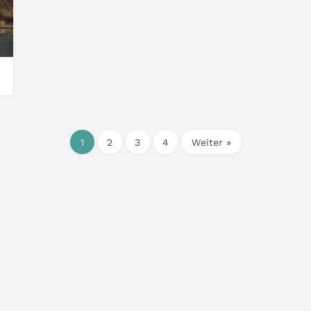
1
2
3
4
Weiter »