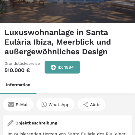
Luxuswohnanlage in Santa
Eulària Ibiza, Meerblick und
außergewöhnliches Design
Grundstückspreise
ID: 1584
510.000
€
Information
E-Mail
WhatsApp
Aktie
Objektbeschreibung
Im pulsierenden Herzen von Santa Eulària des Riu, einer