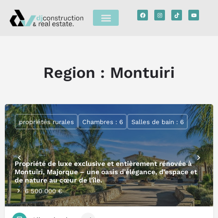
Region :
Montuiri
propriétés rurales
Chambres : 6
Salles de bain : 6
Propriété de luxe exclusive et entièrement rénovée à
Montuïri, Majorque – une oasis d'élégance, d'espace et
de nature au cœur de l'île.
6 500 000 €