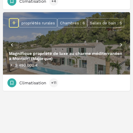
Climatisation
+4
propriétés rurales
Chambres : 6
Salles de bain : 5
Magnifique propriété de luxe au charme méditerranéen
à Montuiri (Majorque)
5 490 000 €
Climatisation
+11