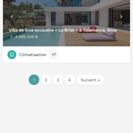
Villa de luxe exclusive « La Brise » à Talamanca, Ibiza
4 495 000 €
Climatisation
+7
1
2
3
4
Suivant »