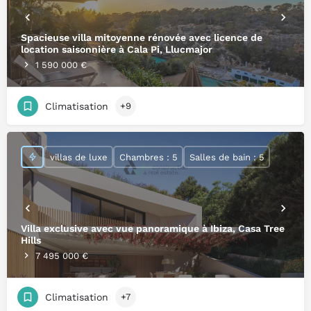
Spacieuse villa mitoyenne rénovée avec licence de
location saisonnière à Cala Pi, Llucmajor
1 590 000 €
Climatisation
+9
villas de luxe
Chambres : 5
Salles de bain : 5
Villa exclusive avec vue panoramique à Ibiza, Casa Tree
Hills
7 495 000 €
Climatisation
+7