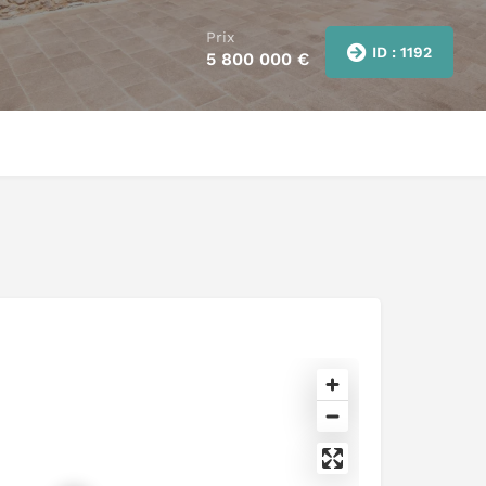
Prix
ID : 1192
5 800 000
€