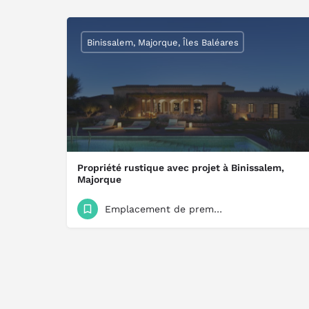
Binissalem, Majorque, Îles Baléares
Propriété rustique avec projet à Binissalem,
Majorque
Belle opportunité d'acquérir un terrain à Benisalem. Terrain urbain à vendre dans le charmant quartier de 
Emplacement de premier choix
1 995 000 €