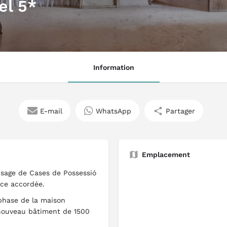
el 5*
Information
E-mail
WhatsApp
Partager
Emplacement
usage de Cases de Possessió
ence accordée.
phase de la maison
 nouveau bâtiment de 1500
.