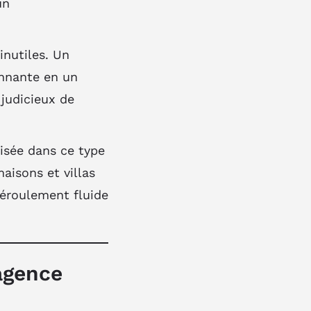
un
inutiles. Un
onnante en un
 judicieux de
lisée dans ce type
aisons et villas
 déroulement fluide
agence