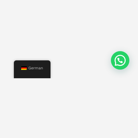
German
Speisekarte
Start