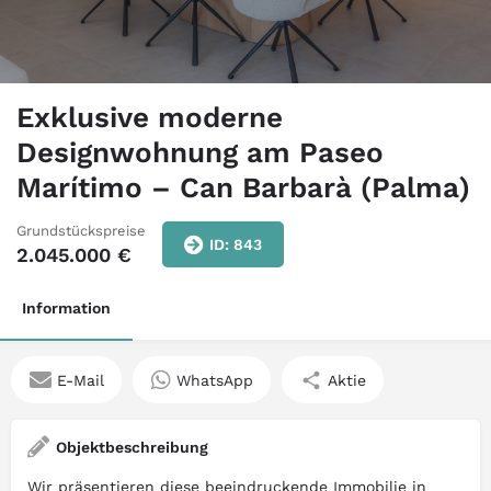
Exklusive moderne
Designwohnung am Paseo
Marítimo – Can Barbarà (Palma)
Grundstückspreise
ID: 843
2.045.000
€
Information
E-Mail
WhatsApp
Aktie
Objektbeschreibung
Wir präsentieren diese beeindruckende Immobilie in