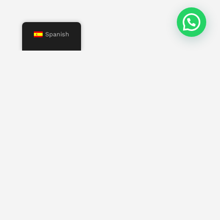
Spanish
Menú
Inicio
Nosotros
Servicios
Propiedades
Contacto
Otras página
Trabaja con nosotros
Invierte en mallorca
Proyectos
Politica de privacidad