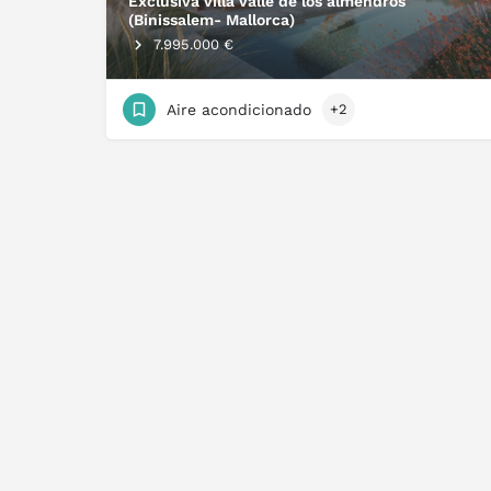
Exclusiva villa valle de los almendros
(Binissalem- Mallorca)
7.995.000 €
Aire acondicionado
+2