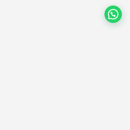
Suscríbete
éjanos tu correo electrónico y recibe
uestras noticias y ofertas acerca de
uestros servicios
Enviar