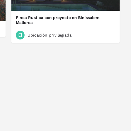
Finca Rustica con proyecto en Binissalem
Mallorca
Gran oportunidad de un solar en Benisalem, se vende solar urbano en la encantadora zona de Bennisalem, este…
Ubicación privilegiada
1.995.000 €