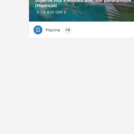
Superbe villa à Andratx avec vue panoramique
(Majorque)
13 800 000 €
Piscine
+8