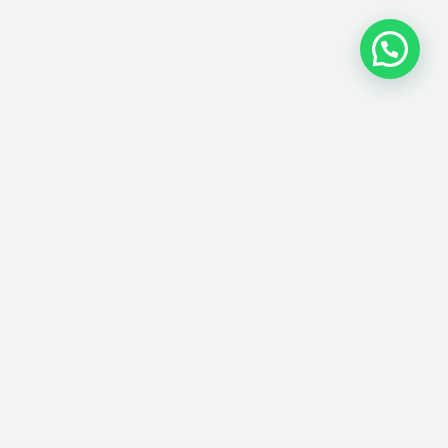
S'abonner
aissez-nous votre adresse e-mail et recevez
os actualités et offres concernant nos
ervices.
Envoyer