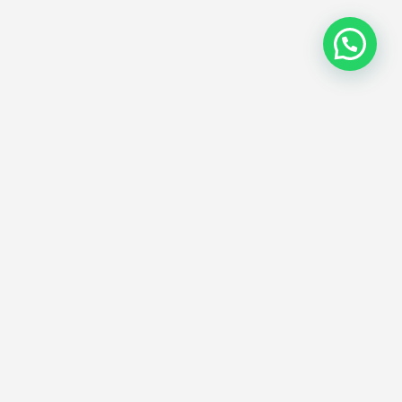
S'abonner
aissez-nous votre adresse e-mail et recevez
os actualités et offres concernant nos
ervices.
Envoyer