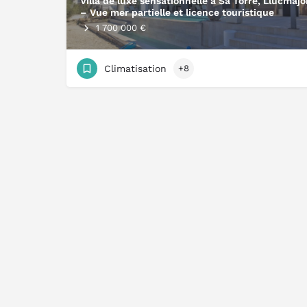
Villa de luxe sensationnelle à Sa Torre, Llucmajo
– Vue mer partielle et licence touristique
1 700 000 €
Climatisation
+8