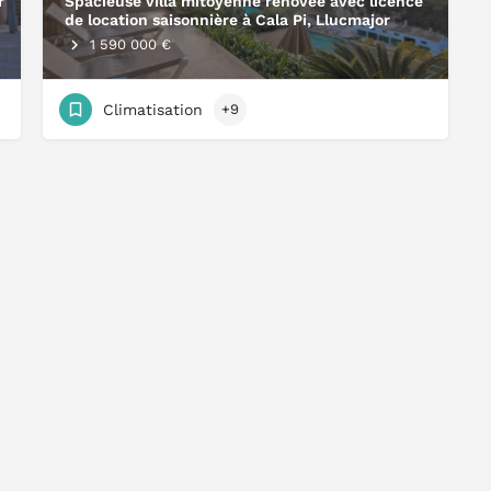
r
Spacieuse villa mitoyenne rénovée avec licence
de location saisonnière à Cala Pi, Llucmajor
1 590 000 €
Climatisation
+9