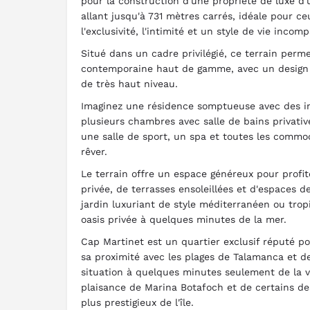
pour la construction d'une propriété de luxe d'
allant jusqu'à 731 mètres carrés, idéale pour c
l'exclusivité, l'intimité et un style de vie incomp
Situé dans un cadre privilégié, ce terrain perme
contemporaine haut de gamme, avec un design s
de très haut niveau.
Imaginez une résidence somptueuse avec des in
plusieurs chambres avec salle de bains privativ
une salle de sport, un spa et toutes les commo
rêver.
Le terrain offre un espace généreux pour profit
privée, de terrasses ensoleillées et d'espaces d
jardin luxuriant de style méditerranéen ou trop
oasis privée à quelques minutes de la mer.
Cap Martinet est un quartier exclusif réputé p
sa proximité avec les plages de Talamanca et d
situation à quelques minutes seulement de la vi
plaisance de Marina Botafoch et de certains des
plus prestigieux de l'île.