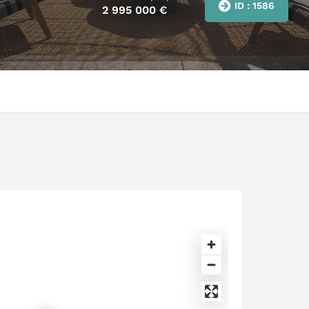
ID : 1586
2 995 000
€