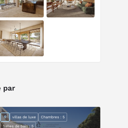
é par
villas de luxe
Chambres : 5
Salles de bain : 5