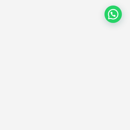
Abonnieren
interlassen Sie uns Ihre E-Mail-Adresse und
rhalten Sie Neuigkeiten und Angebote zu
nseren Dienstleistungen.
Schicken