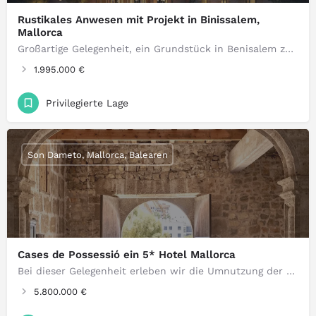
Rustikales Anwesen mit Projekt in Binissalem,
Mallorca
Großartige Gelegenheit, ein Grundstück in Benisalem zu erwerben. Stadtgrundstück zum Verkauf in der charmanten Gegend von Benisalem…
1.995.000 €
Privilegierte Lage
Son Dameto, Mallorca, Balearen
Cases de Possessió ein 5* Hotel Mallorca
Bei dieser Gelegenheit erleben wir die Umnutzung der Possession Houses zu einem Fünf-Sterne-Stadthotel…
5.800.000 €