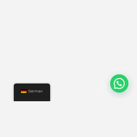
German
Speisekarte
Start