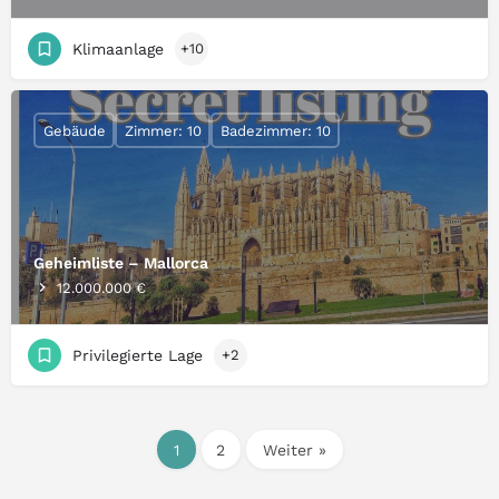
Klimaanlage
+10
Gebäude
Zimmer: 10
Badezimmer: 10
Geheimliste – Mallorca
12.000.000 €
Privilegierte Lage
+2
1
2
Weiter »