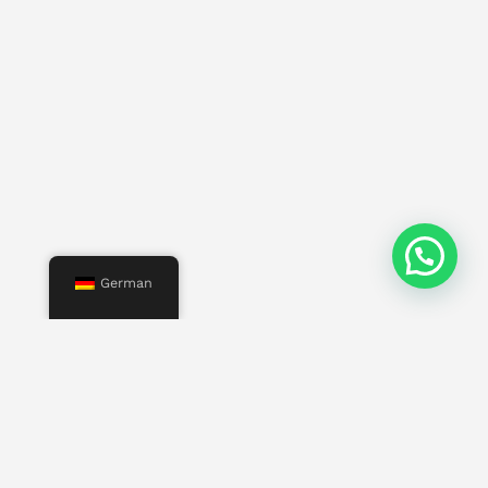
German
Speisekarte
Start
Uns