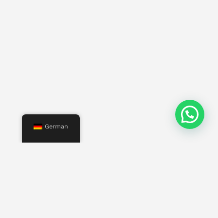
German
Speisekarte
Start
Uns