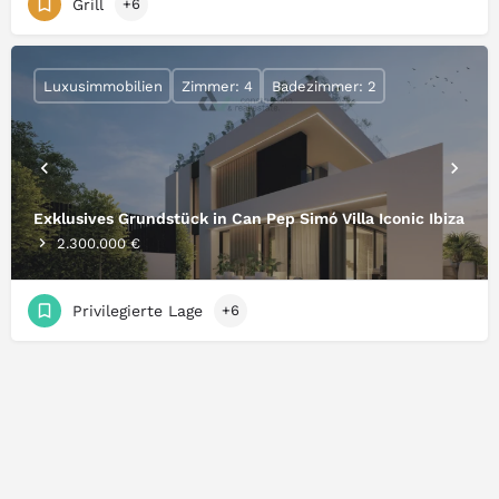
Grill
+6
Luxusimmobilien
Zimmer: 4
Badezimmer: 2
Exklusives Grundstück in Can Pep Simó Villa Iconic Ibiza
2.300.000 €
Privilegierte Lage
+6