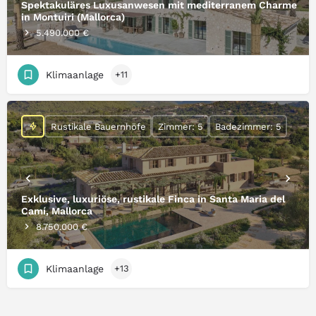
Spektakuläres Luxusanwesen mit mediterranem Charme
in Montuiri (Mallorca)
5.490.000 €
Klimaanlage
+11
Rustikale Bauernhöfe
Zimmer: 5
Badezimmer: 5
Exklusive, luxuriöse, rustikale Finca in Santa Maria del
Camí, Mallorca
8.750.000 €
Klimaanlage
+13