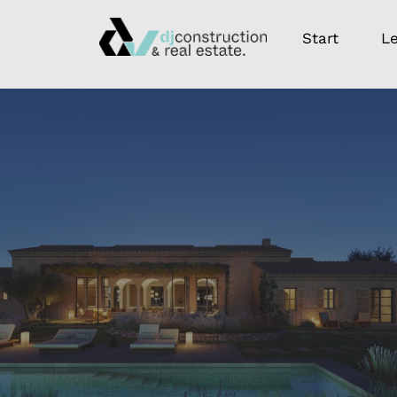
Start
L