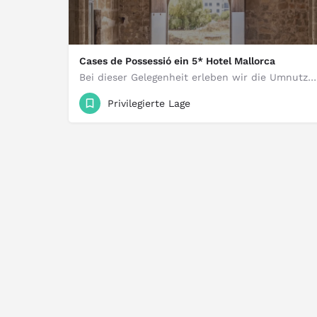
Cases de Possessió ein 5* Hotel Mallorca
Bei dieser Gelegenheit erleben wir die Umnutzung der Possession Houses zu einem Fünf-Sterne-Stadthotel…
5.800.000 €
Privilegierte Lage